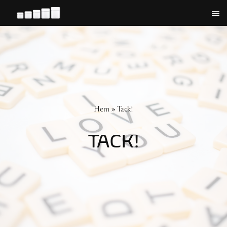
Hoppa
till
innehåll
Hem
»
Tack!
TACK!