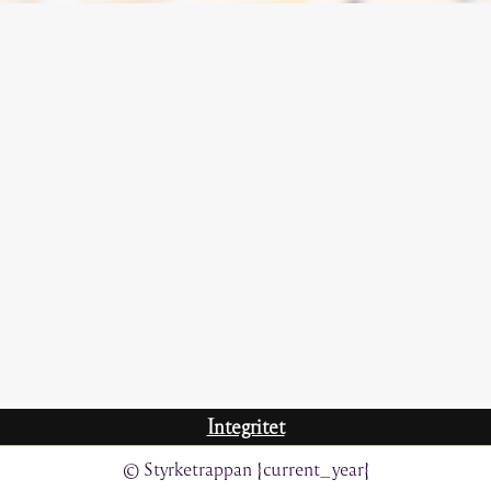
Integritet
© Styrketrappan {current_year}