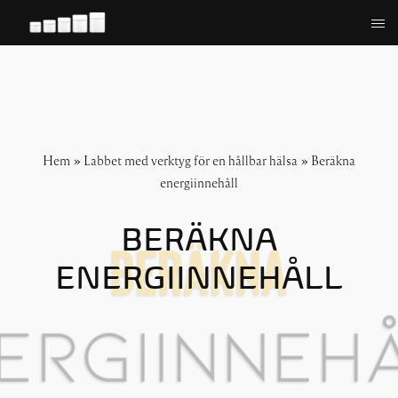
Hoppa
till
innehåll
Hem
»
Labbet med verktyg för en hållbar hälsa
»
Beräkna
energiinnehåll
BERÄKNA
ENERGIINNEHÅLL