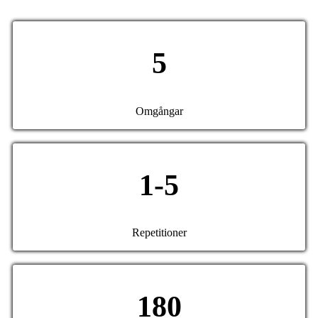
5
Omgångar
1-5
Repetitioner
180