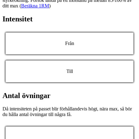
styrkeökning. Försök landa på ett motstånd på mellan 85-100% av
ditt max (
Beräkna 1RM
)
Intensitet
Från
Till
Antal övningar
Då intensiteten på passet blir förhållandevis högt, nära max, så bör
du hålla antal övningar till några få.