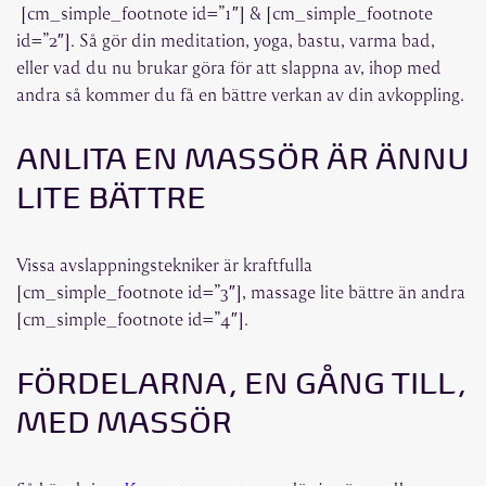
[cm_simple_footnote id=”1″] & [cm_simple_footnote
id=”2″]. Så gör din meditation, yoga, bastu, varma bad,
eller vad du nu brukar göra för att slappna av, ihop med
andra så kommer du få en bättre verkan av din avkoppling.
ANLITA EN MASSÖR ÄR ÄNNU
LITE BÄTTRE
Vissa avslappningstekniker är kraftfulla
[cm_simple_footnote id=”3″], massage lite bättre än andra
[cm_simple_footnote id=”4″].
FÖRDELARNA, EN GÅNG TILL,
MED MASSÖR