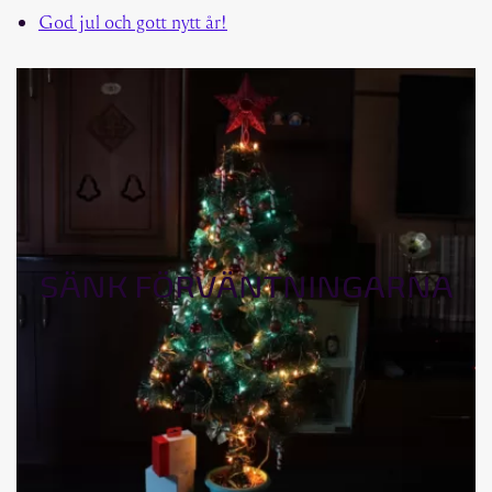
God jul och gott nytt år!
SÄNK FÖRVÄNTNINGARNA