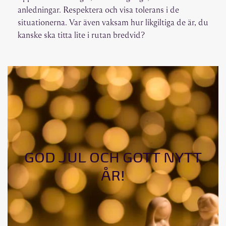
anledningar. Respektera och visa tolerans i de
situationerna. Var även vaksam hur likgiltiga de är, du
kanske ska titta lite i rutan bredvid?
GOD JUL OCH GOTT NYTT
ÅR!