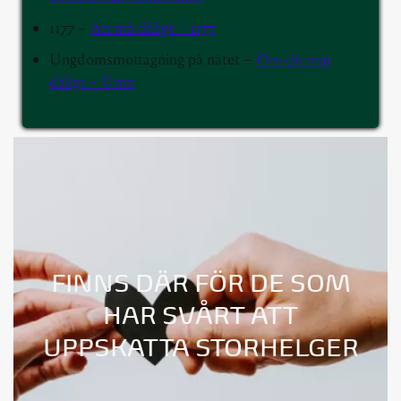
1177 –
Att må dåligt – 1177
Ungdomsmottagning på nätet –
Om du mår
dåligt – Umo
FINNS DÄR FÖR DE SOM
HAR SVÅRT ATT
UPPSKATTA STORHELGER