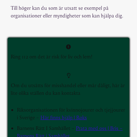
Till höger kan du som är utsatt se exempel på
organisationer eller myndigheter som kan hjälpa dig.
Ring 112 om det är risk för liv och lem!
Om du utsätts för misshandel eller mår dåligt, här är
lite olika ställen du kan kontakta
Riksorganisationen för kvinnojourer och tjejjourer
i Sverige –
Här finns hjälp | Roks
Barnens Rätt I Samhället –
Prata med oss | Bris –
Barnens Rätt i Samhället