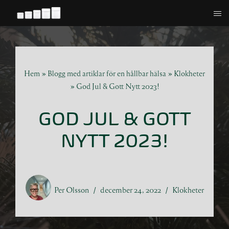
Hoppa
till
innehåll
Hem
»
Blogg med artiklar för en hållbar hälsa
»
Klokheter
»
God Jul & Gott Nytt 2023!
GOD JUL & GOTT
NYTT 2023!
Per Olsson
december 24, 2022
Klokheter