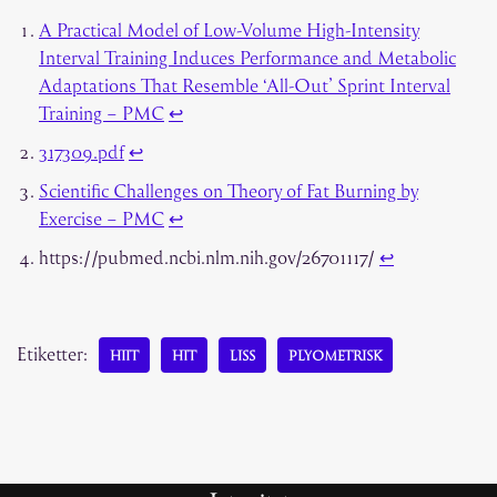
A Practical Model of Low-Volume High-Intensity
Interval Training Induces Performance and Metabolic
Adaptations That Resemble ‘All-Out’ Sprint Interval
Training – PMC
↩︎
317309.pdf
↩︎
Scientific Challenges on Theory of Fat Burning by
Exercise – PMC
↩︎
https://pubmed.ncbi.nlm.nih.gov/26701117/
↩︎
Etiketter:
HIIT
HIT
LISS
PLYOMETRISK