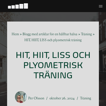
Hoppa
till
innehåll
Hem
»
Blogg med artiklar för en hållbar hälsa
»
Träning
»
HIT, HIIT, LISS och plyometrisk träning
HIT, HIIT, LISS OCH
PLYOMETRISK
TRÄNING
Per Olsson
oktober 26, 2024
Träning