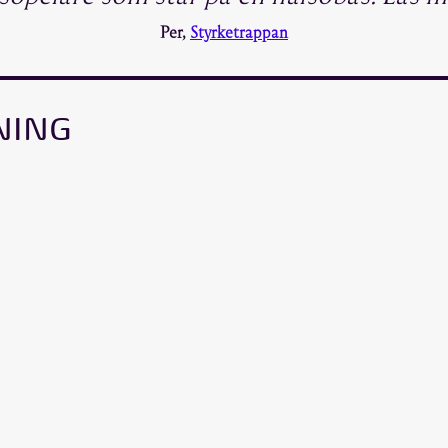
Per,
Styrketrappan
NING