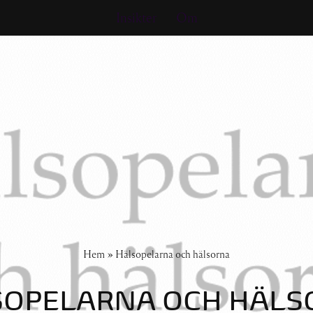
Insikter
Om
Hem
»
Hälsopelarna och hälsorna
SOPELARNA OCH HÄLS