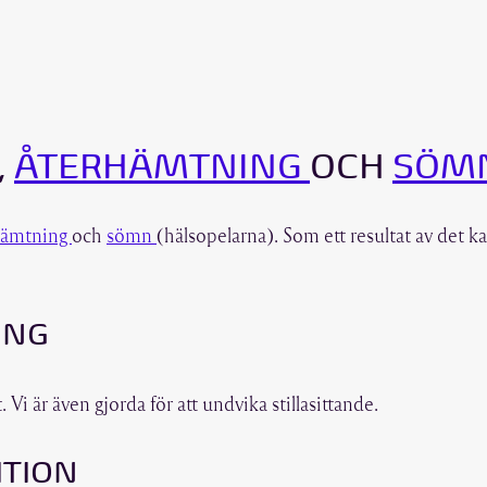
,
ÅTERHÄMTNING
OCH
SÖM
hämtning
och
sömn
(hälsopelarna). Som ett resultat av det ka
ING
. Vi är även gjorda för att undvika stillasittande.
ITION