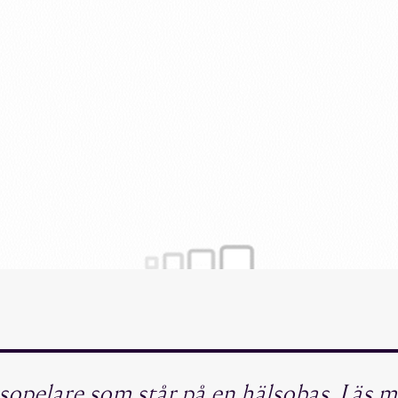
älsopelare som står på en hälsobas. Läs 