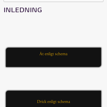
INLEDNING
Ät enligt schema
Drick enligt schema