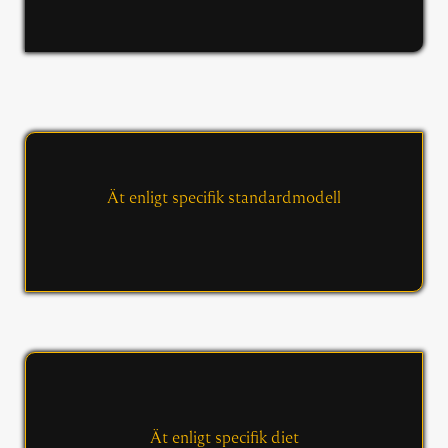
Ät enligt specifik standardmodell
Ät enligt specifik diet