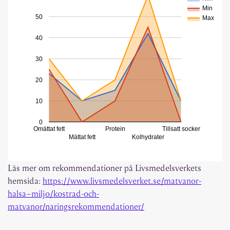
Min
50
Max
40
30
20
10
0
Omättat fett
Protein
Tillsatt socker
Mättat fett
Kolhydrater
Läs mer om rekommendationer på Livsmedelsverkets
hemsida:
https://www.livsmedelsverket.se/matvanor-
halsa–miljo/kostrad-och-
matvanor/naringsrekommendationer/