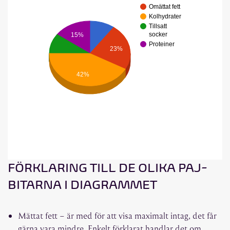
Omättat fett
Kolhydrater
Tillsatt
socker
15%
Proteiner
23%
42%
FÖRKLARING TILL DE OLIKA PAJ-
BITARNA I DIAGRAMMET
Mättat fett – är med för att visa maximalt intag, det får
gärna vara mindre. Enkelt förklarat handlar det om