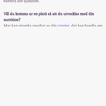
hantera din sjukdom.
Vill du komma ur en platå så att du utvecklas med din
nutrition?
Mat kan påverka resultat av din
träning
, det kan handla om
timing och vad du äter så det kan vi titta på tillsammans
vad du gör just nu och om det är nåt du kan göra
annorlunda för att fortsätta utvecklas.
TJÄNSTER
KONTAKTA OSS
Kontakta oss
så kan vi diskutera mera vad du kan göra för
medvetna förändringar för din
hållbara hälsa
!