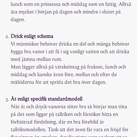
lunch som en prinsessa och middag som en fattig. Alltså
äta mycket i början på dagen och mindre i slutet på
dagen.
Drick enligt schema
Vi människor behöver dricka en del och många behöver
bygga bra vanor i att få i sig vanligt vatten och att dricka
med jämna mellan rum.
Man lägger alltså på vätskeintag på frukost, lunch och
middag och kanske även före, mellan och efter de
måltiderna för att sprida det bra över dagen.
Ät enligt specifik standardmodell
När ät och dryck-vanorna sitter bra så börjar man titta
på det som ligger på tallriken och försöker hitta en
förbättrad fördelning, där en bra förebild är
tallriksmodellen. Tänk att det även får vara en fröjd för
fler sinnen än smaken, det får gärna vara vackert att se