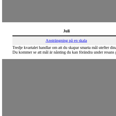
Juli
Ansträngning på en skala
Tredje kvartalet handlar om att du skapar smarta mål utefter din
Du kommer se att mål är nånting du kan förändra under resans g