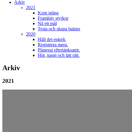
Arkiv
2021
Kom igång
Framhäv styrkor
Nå ett mål
Testa och skapa balans
2020
Håll det enkelt.
Registrera mera.
Planerat eftertänksamt.
Hiit, tungt och lätt rätt.
Arkiv
2021