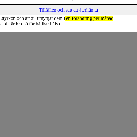
Tillfällen och sätt att återhämta
tyrkor, och att du utnyttjar dem i
en förändring per månad
.
t du är bra på för hållbar hälsa.