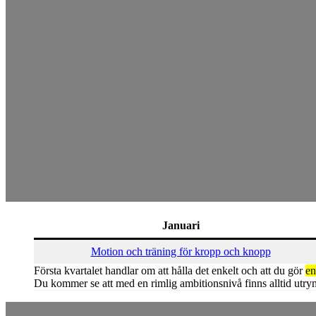
Januari
Motion och träning för kropp och knopp
Första kvartalet handlar om att hålla det enkelt och att du gör
en
Du kommer se att med en rimlig ambitionsnivå finns alltid utry