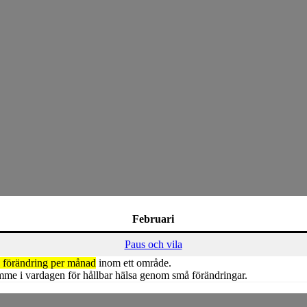
Februari
Paus och vila
 förändring per månad
inom ett område.
mme i vardagen för hållbar hälsa genom små förändringar.