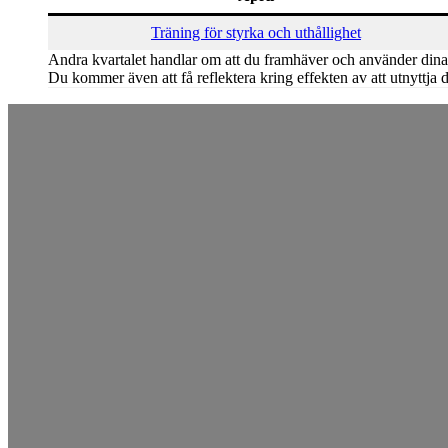
Träning för styrka och uthållighet
Andra kvartalet handlar om att du framhäver och använder dina s
Du kommer även att få reflektera kring effekten av att utnyttja de