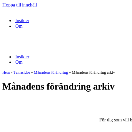
Hoppa till innehåll
Insikter
Om
Navigeringsmeny
Navigeringsmeny
Insikter
Om
Hem
»
Temasidor
»
Månadens förändring
»
Månadens förändring arkiv
Månadens förändring arkiv
För dig som vill b