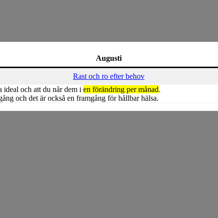
Augusti
Rast och ro efter behov
a ideal och att du når dem i
en förändring per månad
.
ång och det är också en framgång för hållbar hälsa.