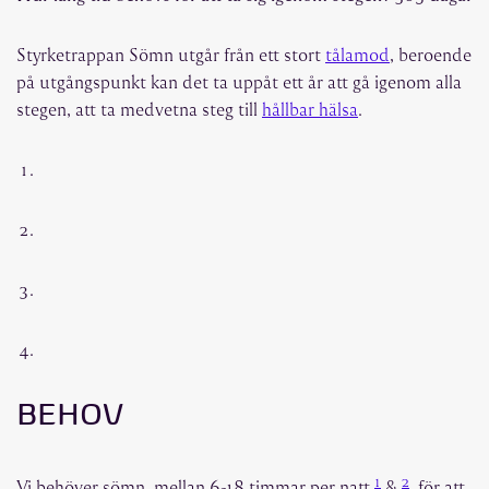
Styrketrappan Sömn utgår från ett stort
tålamod
, beroende
på utgångspunkt kan det ta uppåt ett år att gå igenom alla
stegen, att ta medvetna steg till
hållbar hälsa
.
BEHOV
1
2
Vi behöver sömn, mellan 6-18 timmar per natt
&
, för att