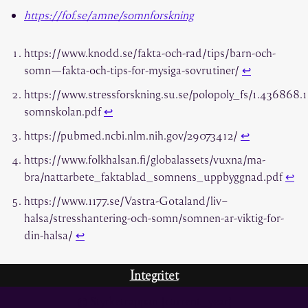
https://fof.se/amne/somnforskning
https://www.knodd.se/fakta-och-rad/tips/barn-och-
somn—fakta-och-tips-for-mysiga-sovrutiner/
↩︎
https://www.stressforskning.su.se/polopoly_fs/1.436868.1
somnskolan.pdf
↩︎
https://pubmed.ncbi.nlm.nih.gov/29073412/
↩︎
https://www.folkhalsan.fi/globalassets/vuxna/ma-
bra/nattarbete_faktablad_somnens_uppbyggnad.pdf
↩︎
https://www.1177.se/Vastra-Gotaland/liv–
halsa/stresshantering-och-somn/somnen-ar-viktig-for-
din-halsa/
↩︎
Integritet
© Styrketrappan {current_year}