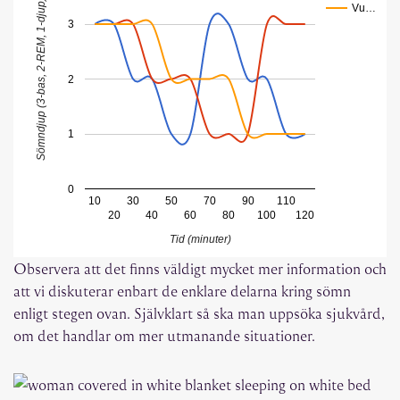
Sömndjup (3-bas, 2-REM, 1-djup)
Vu…
3
2
1
0
10
30
50
70
90
110
20
40
60
80
100
120
Tid (minuter)
Observera att det finns väldigt mycket mer information och
att vi diskuterar enbart de enklare delarna kring sömn
enligt stegen ovan. Självklart så ska man uppsöka sjukvård,
om det handlar om mer utmanande situationer.