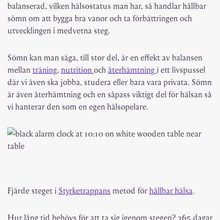
balanserad, vilken hälsostatus man har, så handlar hållbar
sömn om att bygga bra vanor och ta förbättringen och
utvecklingen i medvetna steg.
Sömn kan man säga, till stor del, är en effekt av balansen
mellan
träning
,
nutrition
och
återhämtning
i ett livspussel
där vi även ska jobba, studera eller bara vara privata. Sömn
är även återhämtning och en såpass viktigt del för hälsan så
vi hanterar den som en egen hälsopelare.
BRA OCH NOG MED SÖMN
Fjärde steget i
Styrketrappans
metod för
hållbar hälsa
.
Hur lång tid behövs för att ta sig igenom stegen?
365 dagar