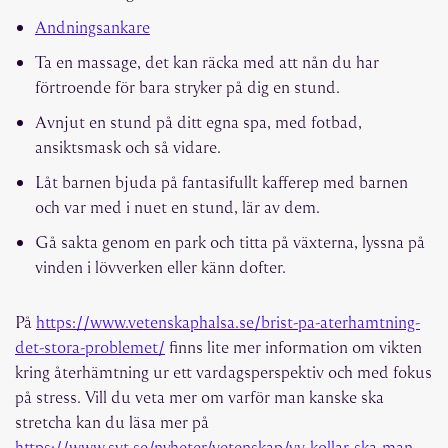
Andningsankare
Ta en massage, det kan räcka med att nån du har
förtroende för bara stryker på dig en stund.
Avnjut en stund på ditt egna spa, med fotbad,
ansiktsmask och så vidare.
Låt barnen bjuda på fantasifullt kafferep med barnen
och var med i nuet en stund, lär av dem.
Gå sakta genom en park och titta på växterna, lyssna på
vinden i lövverken eller känn dofter.
På
https://www.vetenskaphalsa.se/brist-pa-aterhamtning-
det-stora-problemet/
finns lite mer information om vikten
kring återhämtning ur ett vardagsperspektiv och med fokus
på stress. Vill du veta mer om varför man kanske ska
stretcha kan du läsa mer på
https://www.svt.se/nyheter/vetenskap/vv-kollar-ska-man-