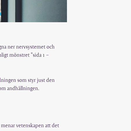
lugna ner nervsystemet och
ligt mönstret ”sida 1 –
ndningen som styr just den
nom andhållningen.
å menar vetenskapen att det