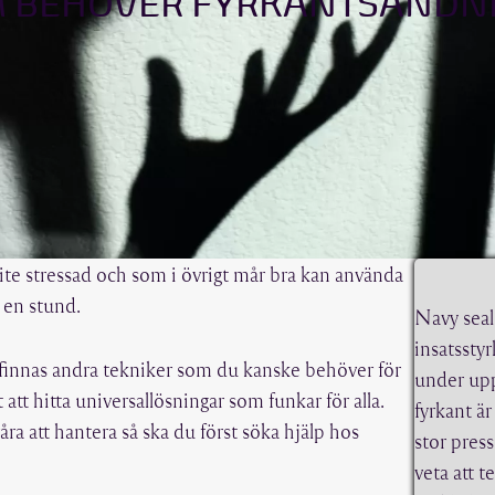
 BEHÖVER FYRKANTSANDN
te stressad och som i övrigt mår bra kan använda
 en stund.
Navy seal
insatssty
an finnas andra tekniker som du kanske behöver för
under up
t att hitta universallösningar som funkar för alla.
fyrkant ä
a att hantera så ska du först söka hjälp hos
stor press
veta att t