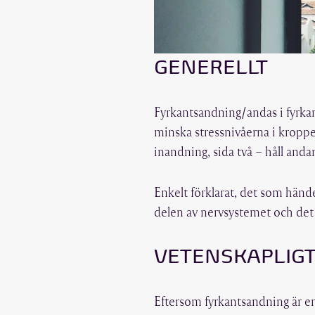
GENERELLT
Fyrkantsandning/andas i fyrkant
minska stressnivåerna i kroppe
inandning, sida två – håll andan
Enkelt förklarat, det som händ
delen av nervsystemet och det
VETENSKAPLIGT
Eftersom fyrkantsandning är e