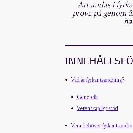
Att andas i fyrk
prova på genom åre
ha
INNEHÅLLSF
Vad är fyrkantsandning?
Generellt
Vetenskapligt stöd
Vem behöver fyrkantsandni