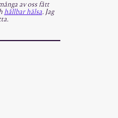
många av oss fått
ch
hållbar hälsa
. Jag
ta.