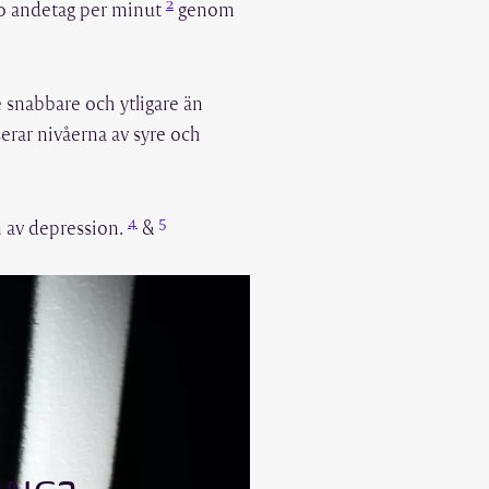
2
10 andetag per minut
genom
e snabbare och ytligare än
serar nivåerna av syre och
4
5
n av depression.
&