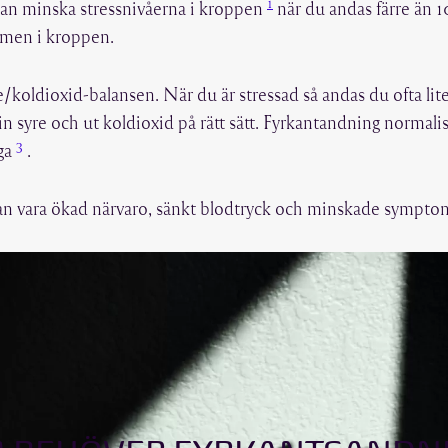
1
kan minska stressnivåerna i kroppen
när du andas färre än 
emen i kroppen.
/koldioxid-balansen. När du är stressad så andas du ofta lit
in syre och ut koldioxid på rätt sätt. Fyrkantandning normali
3
äga
.
 kan vara ökad närvaro, sänkt blodtryck och minskade sympto