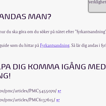
verklighe
TANDAS MAN?
ur du ska göra om du söker på nätet efter ”fyrkantsandning”
g-guide som du hittar på
Fyrkantsandning
. Så lär dig andas i fy
LPA DIG KOMMA IGÅNG MED
NG!
.gov/pmc/articles/PMC5455070/
↩︎
.gov/pmc/articles/PMC6137615/
↩︎