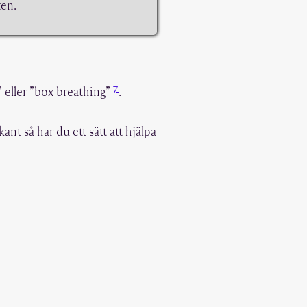
ten.
7
 eller ”box breathing”
.
rkant så har du ett sätt att hjälpa