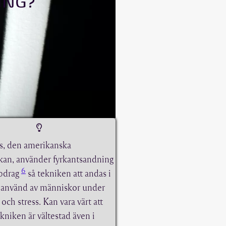
ING?
s, den amerikanska
rkan, använder fyrkantsandning
6
pdrag
så tekniken att andas i
r använd av människor under
 och stress. Kan vara värt att
ekniken är vältestad även i