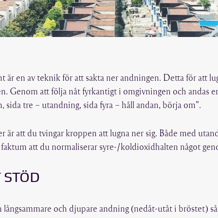
 är en av teknik för att sakta ner andningen. Detta för att 
n. Genom att följa nåt fyrkantigt i omgivningen och andas en
, sida tre – utandning, sida fyra – håll andan, börja om”.
er är att du tvingar kroppen att lugna ner sig. Både med uta
 faktum att du normaliserar syre-/koldioxidhalten något ge
 STÖD
n långsammare och djupare andning (nedåt-utåt i bröstet) s