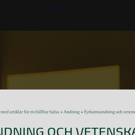
Insikter
Om
med artiklar för en hållbar hälsa
»
Andning
»
Fyrkantsandning och vete
NDNING OCH VETENSK