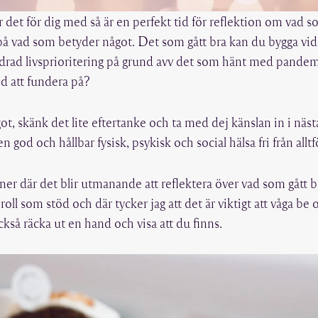
 det för dig med så är en perfekt tid för reflektion om vad so
 på vad som betyder något. Det som gått bra kan du bygga vi
ändrad livsprioritering på grund avv det som hänt med pandem
d att fundera på?
, skänk det lite eftertanke och ta med dej känslan in i nästa
 en god och hållbar fysisk, psykisk och social hälsa fri från all
ioner där det blir utmanande att reflektera över vad som gått bra
roll som stöd och där tycker jag att det är viktigt att våga be
kså räcka ut en hand och visa att du finns.