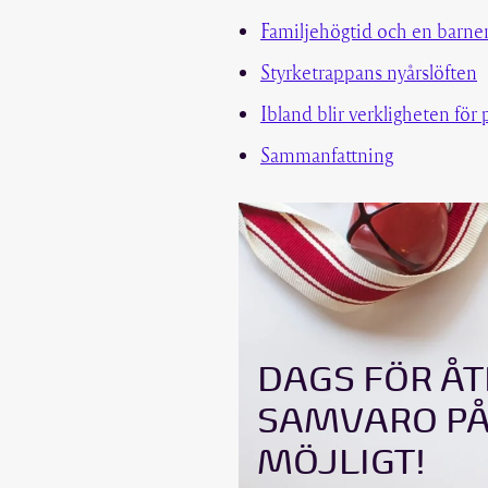
Familjehögtid och en barne
Styrketrappans nyårslöften
Ibland blir verkligheten för 
Sammanfattning
DAGS FÖR Å
SAMVARO PÅ 
MÖJLIGT!