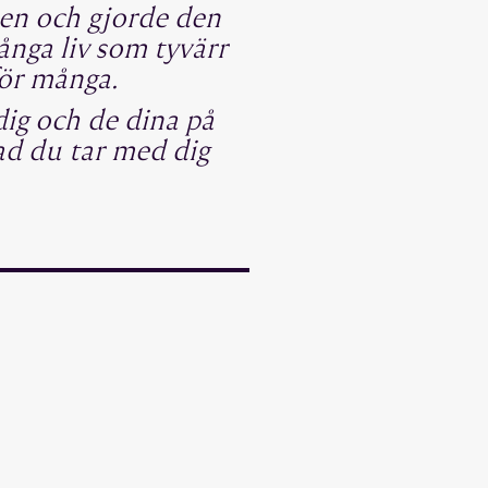
den och gjorde den
ånga liv som tyvärr
för många.
dig och de dina på
ad du tar med dig