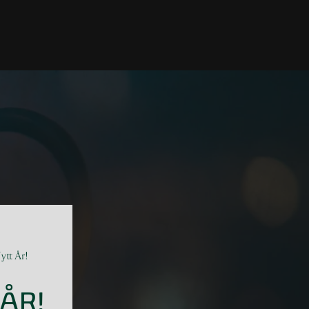
ytt År!
ÅR!