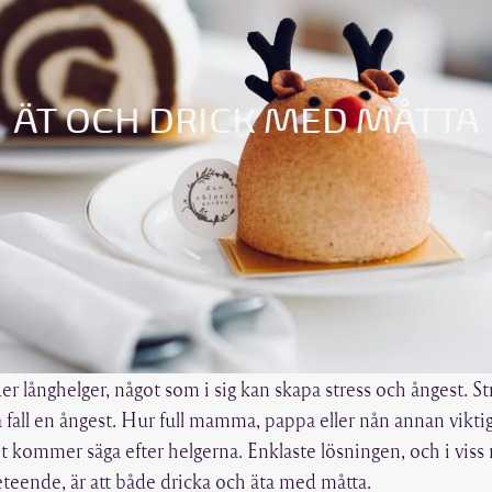
ÄT OCH DRICK MED MÅTTA
r långhelger, något som i sig kan skapa stress och ångest. St
fall en ångest. Hur full mamma, pappa eller nån annan viktig p
t kommer säga efter helgerna. Enklaste lösningen, och i vi
eteende, är att både dricka och äta med måtta.