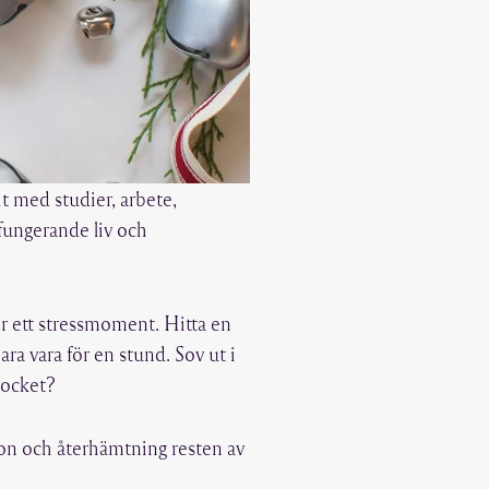
it med studier, arbete,
 fungerande liv och
blir ett stressmoment. Hitta en
a vara för en stund. Sov ut i
flocket?
ktion och återhämtning resten av