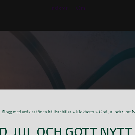
Insikter
Om
»
Blogg med artiklar för en hållbar hälsa
»
Klokheter
»
God Jul och Gott N
D JUL OCH GOTT NYTT 