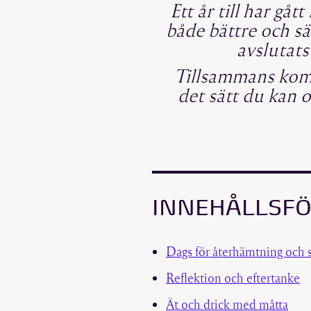
Ett år till har g
både bättre och sä
avslutats
Tillsammans komme
det sätt du kan 
INNEHÅLLSF
Dags för återhämtning och s
Reflektion och eftertanke
Ät och drick med måtta