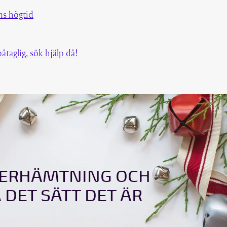
ns högtid
påtaglig, sök hjälp då!
TERHÄMTNING OCH
DET SÄTT DET ÄR