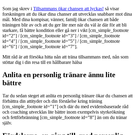
Som jag skrev i
Tillsammans ökar chansen att lyckas!
så visar
forskningen att du ökar dina chanser att utvecklas snabbare mot dina
mål. Med dina kompisar, vänner, familj ökar chansen att både
träningen blir av och att du ger lite mer när du väl är där för att bli
starkare, få bättre kondition eller gå ner i vikt [cm_simple_footnote
id=”2″] / [cm_simple_footnote id=”3″] / [cm_simple_footnote
id=”4″] / [cm_simple_footnote id=”5″] / [cm_simple_footnote
id=”6″] / [cm_simple_footnote id=”7″].
Mitt råd är att försöka hitta nån att träna tillsammans med, nån som
stöttar dig i din resa till en hållbarare hälsa
Anlita en personlig tränare ännu lite
bättre
Tar du sedan steget att anlita en personlig tränare ökar du chansen att
förbättra din attityder och din förståelse kring träning
[cm_simple_footnote id=”1″] och där du med evidensbaserade råd
och coaching utvecklas lite bättre inom exempelvis styrkeökning
och fettförbränning [cm_simple_footnote id=”8″] än om du tränar
själv.