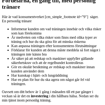
Fördelarna, en gång till, med personlig
tränare
Här är vad konsumentverket [cm_simple_footnote id=”9″] säger.
En personlig tränare
Informerar kunden om vad träningen innebär och vilka risker
som kan förekomma
Är medveten om vilka risker som finns med olika typer av
träning och hur du ska göra för att minska riskerna
Kan anpassa träningen efter konsumentens förutsättningar
Förklarar för kunden att denna måste meddela så fort något i
träningen inte känns bra
Är säker på att redskap och maskiner uppfyller gällande
säkerhetskrav och att de regelbundet kontrolleras
Gör en okulär besiktning av redskap och maskiner innan
kunden använder dem
Har kunskap i hjärt- och lungräddning
Har en plan för hur du ska agera om något går fel vid
träningen.
Oavsett om ditt behov är 1 gång i månaden till ett par gånger i
veckan så är det en
investering
i din hållbara hälsa. Nedan ser du
min tjänst inom personlig träning.