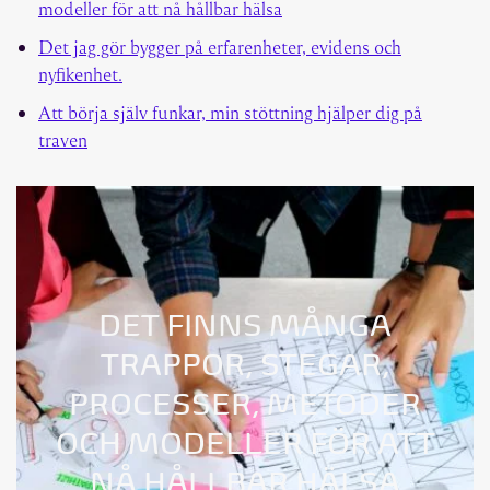
modeller för att nå hållbar hälsa
Det jag gör bygger på erfarenheter, evidens och
nyfikenhet.
Att börja själv funkar, min stöttning hjälper dig på
traven
DET FINNS MÅNGA
TRAPPOR, STEGAR,
PROCESSER, METODER
OCH MODELLER FÖR ATT
NÅ HÅLLBAR HÄLSA