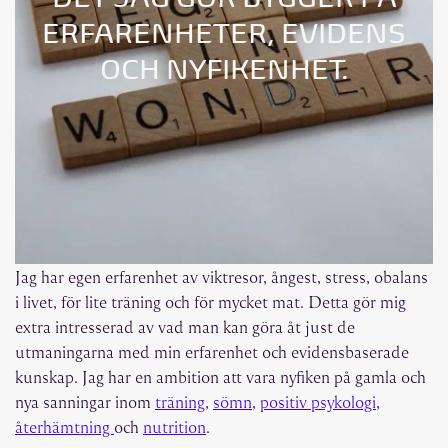
ERFARENHETER, EVIDENS
OCH NYFIKENHET.
Jag har egen erfarenhet av viktresor, ångest, stress, obalans
i livet, för lite träning och för mycket mat. Detta gör mig
extra intresserad av vad man kan göra åt just de
utmaningarna med min erfarenhet och evidensbaserade
kunskap. Jag har en ambition att vara nyfiken på gamla och
nya sanningar inom
träning
,
sömn
,
positiv psykologi
,
återhämtning
och
nutrition
.