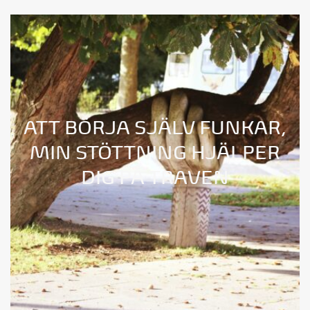
ATT BÖRJA SJÄLV FUNKAR,
MIN STÖTTNING HJÄLPER
DIG PÅ TRAVEN