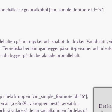
 innehåller 12 gram alkohol [cm_simple_footnote id=”2″]
ehalten på hur mycket och snabbt du dricker. Vad du ätit, vi
 Teoretiska beräkningar bygger på snitt-personer och idealsi
som du bygger på din beräknade promillehalt.
pp i hela kroppen [cm_simple_footnote id=”6″],
 vi är. 50-80% av kroppen består av vätska,
Det kan
h så vidare så det är vad alkoholen fördelas på