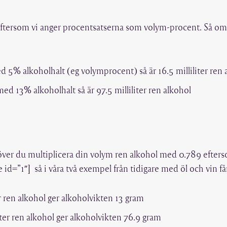
 eftersom vi anger procentsatserna som volym-procent. Så om
med 5% alkoholhalt (eg volymprocent) så är 16.5 milliliter ren 
 med 13% alkoholhalt så är 97.5 milliliter ren alkohol
höver du multiplicera din volym ren alkohol med 0.789 efterso
d=”1″] så i våra två exempel från tidigare med öl och vin får
r ren alkohol ger alkoholvikten 13 gram
ter ren alkohol ger alkoholvikten 76.9 gram