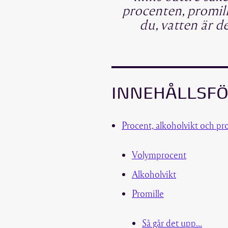
procenten, promil
du, vatten är d
INNEHÅLLSF
Procent, alkoholvikt och pr
Volymprocent
Alkoholvikt
Promille
Så går det upp…