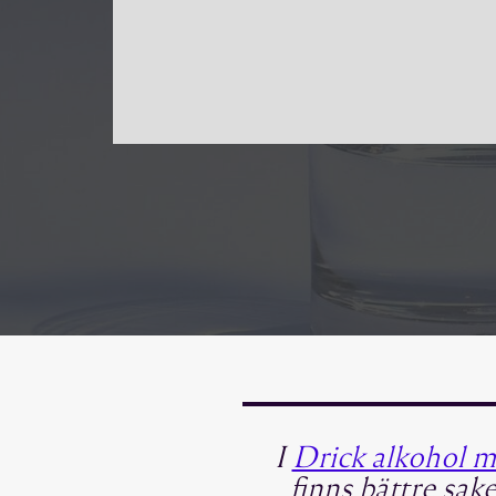
I
Drick alkohol 
finns bättre sake