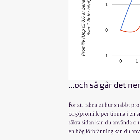
Promille (Upp till 0.6 är behagligast, allt
över 1 är för högt)
1
0
-1
0
1
…och så går det ne
För att räkna ut hur snabbt pro
0.15(promille per timma i en s
säkra sidan kan du använda 0.1
en hög förbränning kan du använ