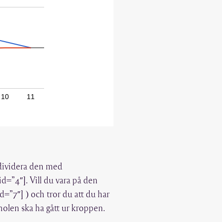
10
11
h dividera den med
d=”4″]. Vill du vara på den
=”7″] ) och tror du att du har
holen ska ha gått ur kroppen.