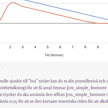
2
3
4
5
6
7
8
9
Tid (timmar)
r
mille sjunkit till ”bra” nivåer kan du ta din promillenivå oc
nittbefolkning) för att få antal timmar [cm_simple_footnote i
0 (tycker du ska använda den siffran [cm_simple_footnote id
da 0.25 för att se den kortaste teoretiska tiden för att alko