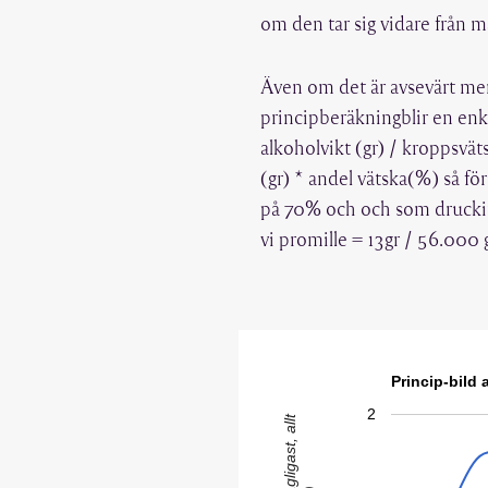
om den tar sig vidare från
Även om det är avsevärt mer
principberäkningblir en enke
alkoholvikt (gr) / kroppsvät
(gr) * andel vätska(%) så f
på 70% och och som druckit 
vi promille = 13gr / 56.000 
Princip-bild
2