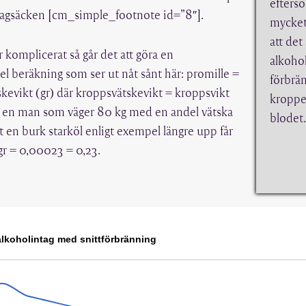
efters
 magsäcken [cm_simple_footnote id=”8″].
mycket
att det
 komplicerat så går det att göra en
alkohol
l beräkning som ser ut nåt sånt här: promille =
förbrän
skevikt (gr) där kroppsvätskevikt = kroppsvikt
kroppe
ör en man som väger 80 kg med en andel vätska
blodet.
en burk starköl enligt exempel längre upp får
gr = 0,00023 = 0,23.
 alkoholintag med snittförbränning