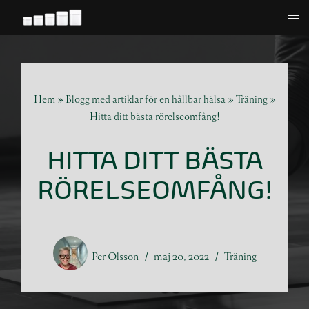
Hoppa
till
innehåll
Hem
»
Blogg med artiklar för en hållbar hälsa
»
Träning
»
Hitta ditt bästa rörelseomfång!
HITTA DITT BÄSTA
RÖRELSEOMFÅNG!
Per Olsson
maj 20, 2022
Träning