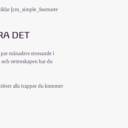
rtiklar [cm_simple_footnote
RA DET
t par månaders strosande i
s och vetenskapen har du
 utöver alla trappor du kommer