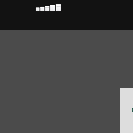
Hoppa
till
innehåll