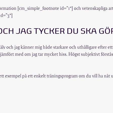
information [cm_simple_footnote id=”1″] och vetenskapliga a
id=”3″]
OCH JAG TYCKER DU SKA GÖ
älv och jag känner mig både starkare och uthålligare efter et
ämfört med om jag tar mycket hiss. Högst subjektivt förstå
ett exempel på ett enkelt träningsprogram om du vill ha nåt