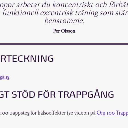
ppor arbetar du koncentriskt och förbätt
t funktionell excentrisk träning som stä
benstomme.
Per Olsson
ÖRTECKNING
pgång
GT STÖD FÖR TRAPPGÅNG
100 trappsteg för hälsoeffekter (se videon på
Om 100 Trapps