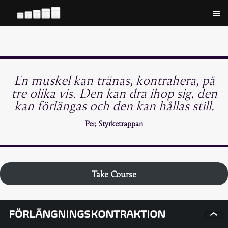
Hoppa
till
innehåll
En muskel kan tränas, kontrahera, på
tre olika vis. Den kan dra ihop sig, den
kan förlängas och den kan hållas still.
Per, Styrketrappan
Take Course
FÖRLÄNGNINGSKONTRAKTION