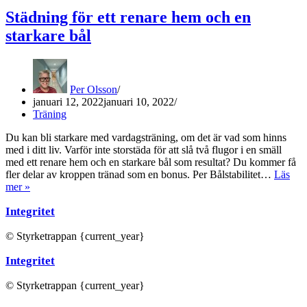
Städning för ett renare hem och en
starkare bål
Per Olsson
januari 12, 2022
januari 10, 2022
Träning
Du kan bli starkare med vardagsträning, om det är vad som hinns
med i ditt liv. Varför inte storstäda för att slå två flugor i en smäll
med ett renare hem och en starkare bål som resultat? Du kommer få
fler delar av kroppen tränad som en bonus. Per Bålstabilitet…
Läs
Städning
mer »
för
Integritet
ett
renare
hem
© Styrketrappan {current_year}
och
Integritet
en
starkare
bål
© Styrketrappan {current_year}