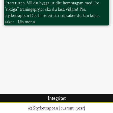
litteraturen. Vill du bygga ut ditt hemmagym med lite
”riktiga” träningsprylar ska du läsa vidare! Per,
styrketrappan Det finns ett par tre saker du kan köpa,
saker…
Läs mer »
Integritet
© Styrketrappan {current_year}