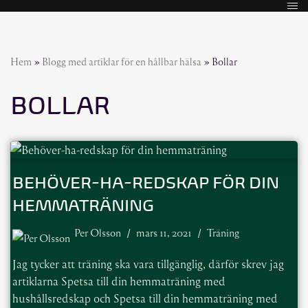
Hoppa
till
Hem
»
Blogg med artiklar för en hållbar hälsa
»
Bollar
innehåll
BOLLAR
BEHÖVER-HA-REDSKAP FÖR DIN
HEMMATRÄNING
Per Olsson
mars 11, 2021
Träning
Jag tycker att träning ska vara tillgänglig, därför skrev jag
artiklarna Spetsa till din hemmaträning med
hushållsredskap och Spetsa till din hemmaträning med