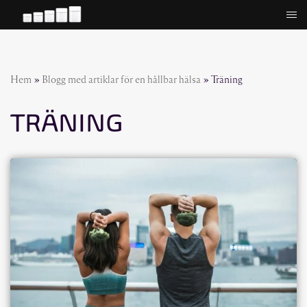
Hoppa
till
innehåll
Hem
»
Blogg med artiklar för en hållbar hälsa
»
Träning
TRÄNING