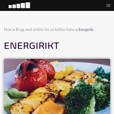
Hoppa
till
innehåll
Hem
»
Blogg med artiklar för en hållbar hälsa
»
Energirikt
ENERGIRIKT