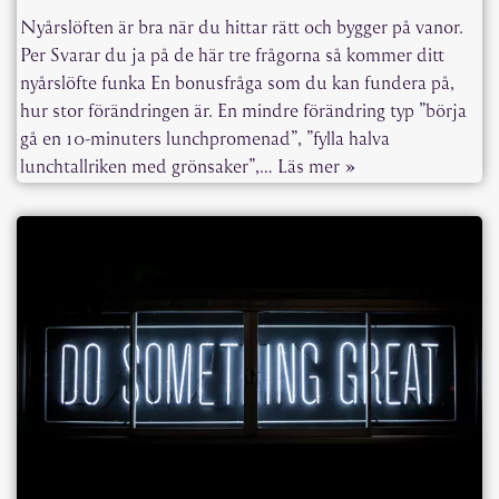
Nyårslöften är bra när du hittar rätt och bygger på vanor.
Per Svarar du ja på de här tre frågorna så kommer ditt
nyårslöfte funka En bonusfråga som du kan fundera på,
hur stor förändringen är. En mindre förändring typ ”börja
gå en 10-minuters lunchpromenad”, ”fylla halva
lunchtallriken med grönsaker”,…
Läs mer »