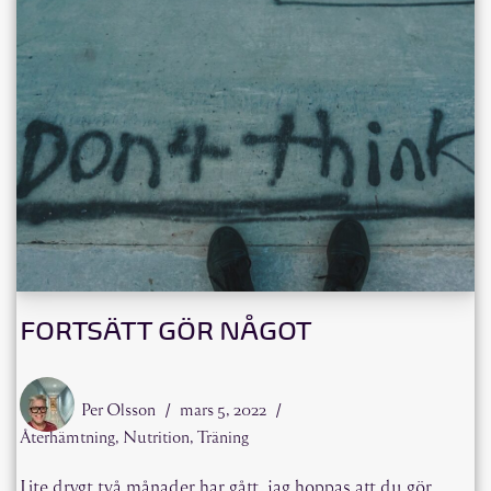
FORTSÄTT GÖR NÅGOT
Per Olsson
mars 5, 2022
Återhämtning
,
Nutrition
,
Träning
Lite drygt två månader har gått, jag hoppas att du gör