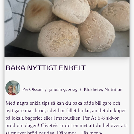
BAKA NYTTIGT ENKELT
Per Olsson
januari 9, 2025
Klokheter
,
Nutrition
Med några enkla tips så kan du baka både billigare och
nyttigare mat-bröd, i det här fallet bullar, än det du köper
på lokala bageriet eller i matbutiken. Per Ät 6-8 skivor
bröd om dagen! Givetvis är det en myt att du behöver äta
så mycket bröd per dag. Däremot…
Läs mer »