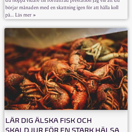
börjar månaden med en skattning igen för att hålla koll
på…
Läs mer »
LÄR DIG ÄLSKA FISK OCH
SKALDJUR FÖR EN STARK HÄLSA