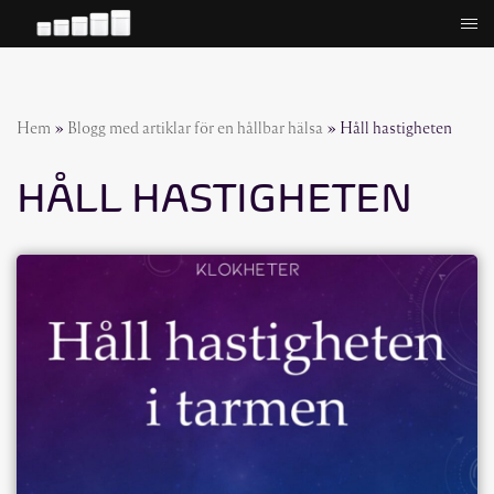
Hoppa
till
innehåll
Hem
»
Blogg med artiklar för en hållbar hälsa
»
Håll hastigheten
HÅLL HASTIGHETEN