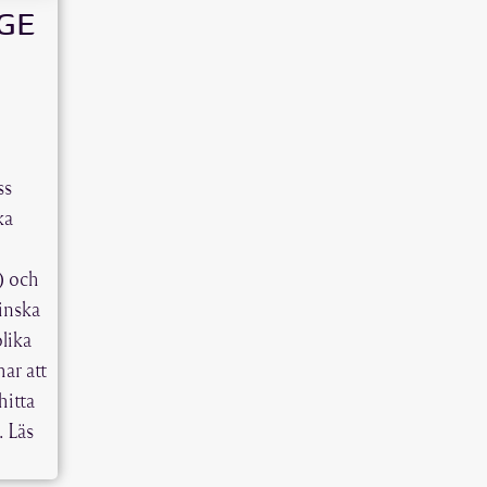
GE
ss
ka
e) och
inska
lika
har att
hitta
…
Läs