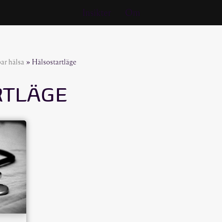
Insikter
Om
bar hälsa
»
Hälsostartläge
RTLÄGE