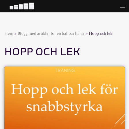
Hoppa
till
innehåll
Hem
»
Blogg med artiklar för en hållbar hälsa
»
Hopp och lek
HOPP OCH LEK