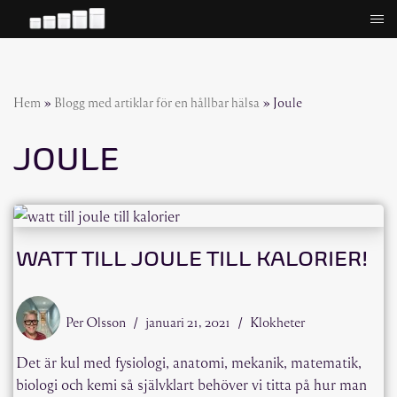
Hoppa
till
innehåll
Hem
»
Blogg med artiklar för en hållbar hälsa
»
Joule
JOULE
WATT TILL JOULE TILL KALORIER!
Per Olsson
januari 21, 2021
Klokheter
Det är kul med fysiologi, anatomi, mekanik, matematik,
biologi och kemi så självklart behöver vi titta på hur man