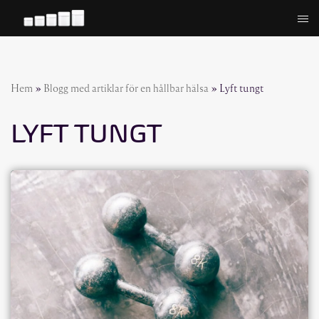
Hoppa
till
innehåll
Hem
»
Blogg med artiklar för en hållbar hälsa
»
Lyft tungt
LYFT TUNGT