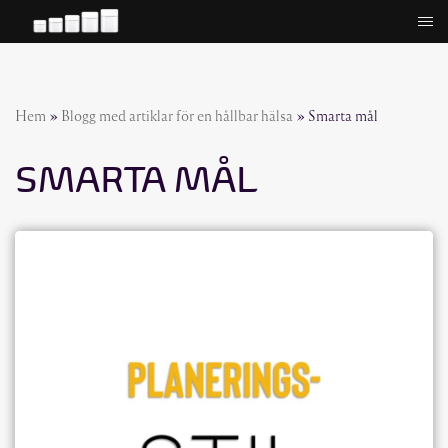
Hoppa
till
innehåll
Hem
»
Blogg med artiklar för en hållbar hälsa
»
Smarta mål
SMARTA MÅL