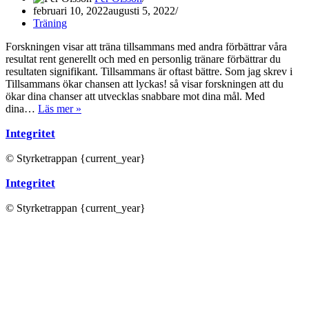
februari 10, 2022
augusti 5, 2022
Träning
Forskningen visar att träna tillsammans med andra förbättrar våra
resultat rent generellt och med en personlig tränare förbättrar du
resultaten signifikant. Tillsammans är oftast bättre. Som jag skrev i
Tillsammans ökar chansen att lyckas! så visar forskningen att du
ökar dina chanser att utvecklas snabbare mot dina mål. Med
Träna
dina…
Läs mer »
med
Integritet
personlig
tränare
© Styrketrappan {current_year}
Integritet
© Styrketrappan {current_year}