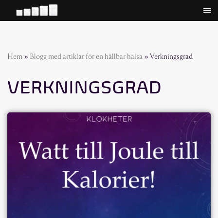
Hoppa
till
innehåll
Hem
»
Blogg med artiklar för en hållbar hälsa
»
Verkningsgrad
VERKNINGSGRAD