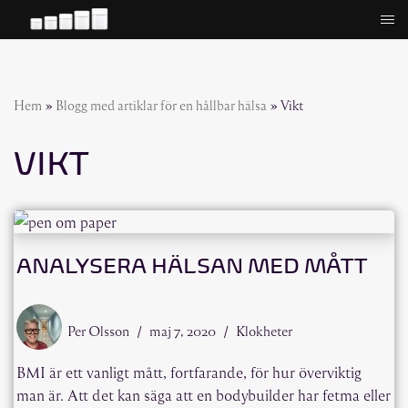
Hoppa
till
innehåll
Hem
»
Blogg med artiklar för en hållbar hälsa
»
Vikt
VIKT
ANALYSERA HÄLSAN MED MÅTT
Per Olsson
maj 7, 2020
Klokheter
BMI är ett vanligt mått, fortfarande, för hur överviktig
man är. Att det kan säga att en bodybuilder har fetma eller