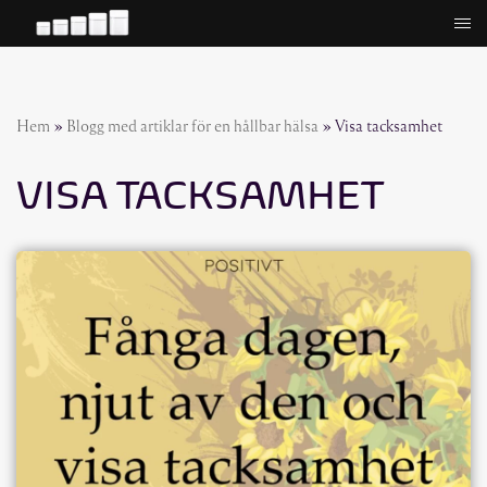
Hoppa
till
innehåll
Hem
»
Blogg med artiklar för en hållbar hälsa
»
Visa tacksamhet
VISA TACKSAMHET