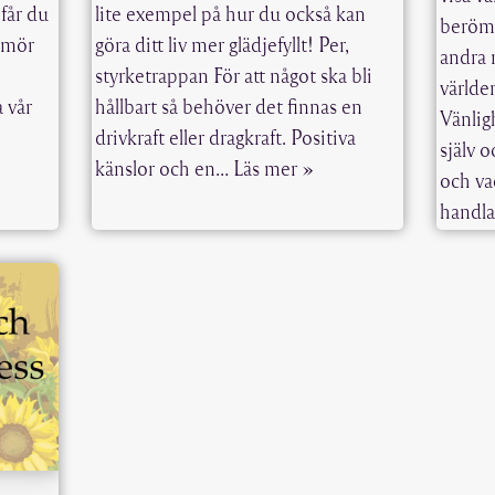
 får du
lite exempel på hur du också kan
beröm 
umör
göra ditt liv mer glädjefyllt! Per,
andra
styrketrappan För att något ska bli
världen
a vår
hållbart så behöver det finnas en
Vänlig
drivkraft eller dragkraft. Positiva
själv 
känslor och en…
Läs mer »
och va
handl