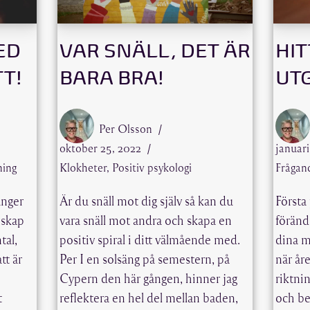
ED
VAR SNÄLL, DET ÄR
HIT
T!
BARA BRA!
UT
Per Olsson
oktober 25, 2022
januari
ning
Klokheter
,
Positiv psykologi
Frågan
änger
Är du snäll mot dig själv så kan du
Första
nskap
vara snäll mot andra och skapa en
förändr
tal,
positiv spiral i ditt välmående med.
dina m
tt är
Per I en solsäng på semestern, på
när åre
Cypern den här gången, hinner jag
riktni
t
reflektera en hel del mellan baden,
och be