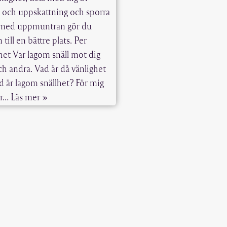
och uppskattning och sporra
 med uppmuntran gör du
 till en bättre plats. Per
het Var lagom snäll mot dig
och andra. Vad är då vänlighet
d är lagom snällhet? För mig
ar…
Läs mer »