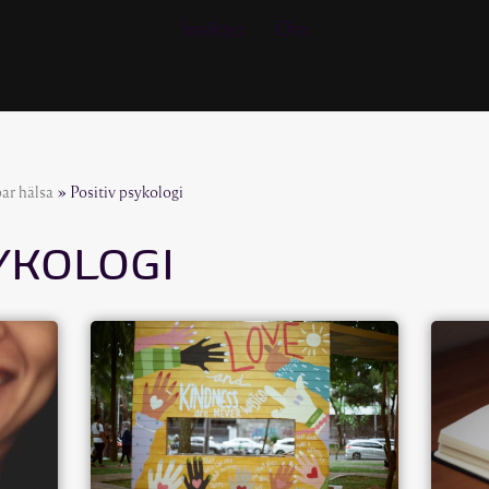
Insikter
Om
bar hälsa
»
Positiv psykologi
YKOLOGI