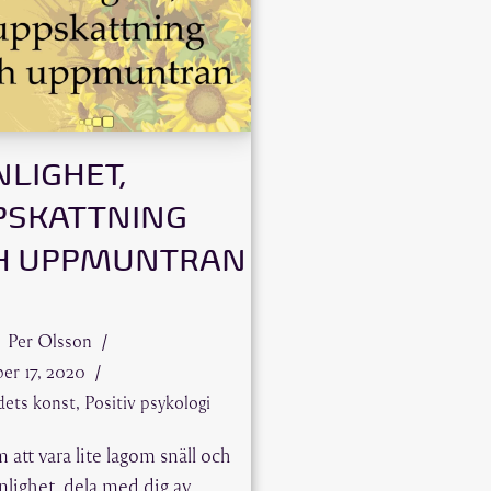
LIGHET,
PSKATTNING
H UPPMUNTRAN
Per Olsson
er 17, 2020
dets konst
,
Positiv psykologi
att vara lite lagom snäll och
änlighet, dela med dig av