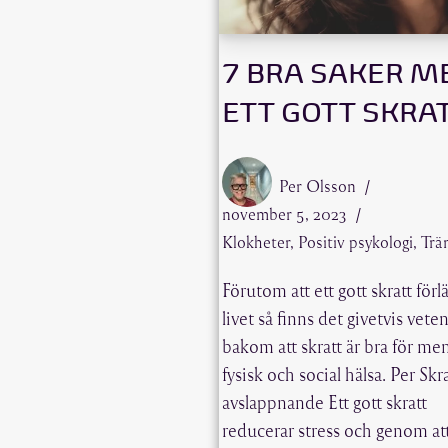
7 BRA SAKER M
ETT GOTT SKRAT
Per Olsson
november 5, 2023
Klokheter
,
Positiv psykologi
,
Trä
Förutom att ett gott skratt förl
livet så finns det givetvis vete
bakom att skratt är bra för men
fysisk och social hälsa. Per Skra
avslappnande Ett gott skratt
reducerar stress och genom at