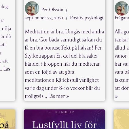
ologi
Per Olsson
september 23, 2021
Positiv psykologi
Frågan
ara
t nöja
Meditation är bra. Umgås med andra
Alla go
 ändå
är bra. Gör båda samtidigt så kan du
tankar
ätt.
få en bra bonuseffekt på hälsan! Per,
alltid
r
Styrketrappan En del del bra saker
vanor,
 att
händer i kroppen när du mediterar,
har va
a…
Läs
som en följd av att göra
vara b
meditationen Kärleksfull vänlighet
faktum
varje dag under 8-10 veckor blir du
att dö
troligtvis…
Läs mer »
»