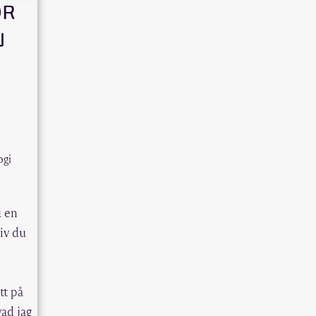
ÖR
N
ogi
u en
liv du
tt på
vad jag