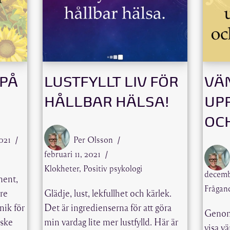
 PÅ
LUSTFYLLT LIV FÖR
VÄN
HÅLLBAR HÄLSA!
UP
OC
2021
Per Olsson
februari 11, 2021
Klokheter
,
Positiv psykologi
decemb
ment,
Frågan
tre
Glädje, lust, lekfullhet och kärlek.
nik för
Det är ingredienserna för att göra
Genom 
nske
min vardag lite mer lustfylld. Här är
visa v