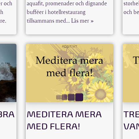
er och
aquafit, promenader och dignande
storhe
ch
bufféer i hotellrestaurang
och be
re.
tillsammans med…
Läs mer »
BRA
MEDITERA MERA
TR
MED FLERA!
VA