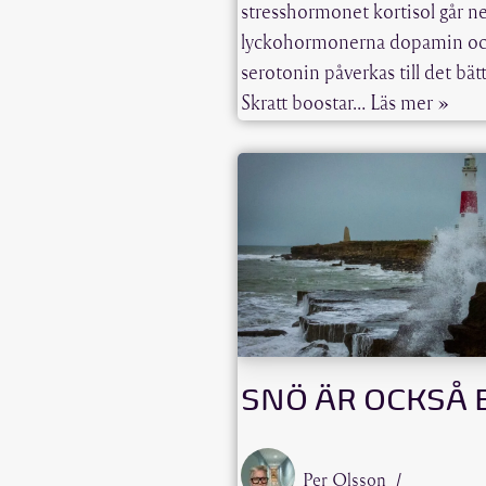
stresshormonet kortisol går n
lyckohormonerna dopamin o
serotonin påverkas till det bätt
Skratt boostar…
Läs mer »
SNÖ ÄR OCKSÅ 
Per Olsson