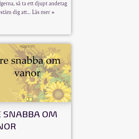
lgerna, så ta ett djupt andetag
stäm dig att…
Läs mer »
E SNABBA OM
NOR