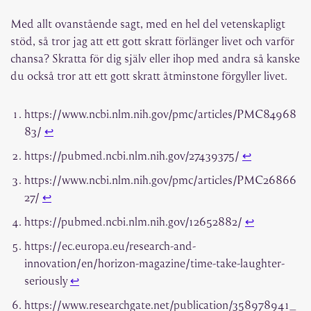
Med allt ovanstående sagt, med en hel del vetenskapligt
stöd, så tror jag att ett gott skratt förlänger livet och varför
chansa? Skratta för dig själv eller ihop med andra så kanske
du också tror att ett gott skratt åtminstone förgyller livet.
https://www.ncbi.nlm.nih.gov/pmc/articles/PMC84968
83/
↩︎
https://pubmed.ncbi.nlm.nih.gov/27439375/
↩︎
https://www.ncbi.nlm.nih.gov/pmc/articles/PMC26866
27/
↩︎
https://pubmed.ncbi.nlm.nih.gov/12652882/
↩︎
https://ec.europa.eu/research-and-
innovation/en/horizon-magazine/time-take-laughter-
seriously
↩︎
https://www.researchgate.net/publication/358978941_