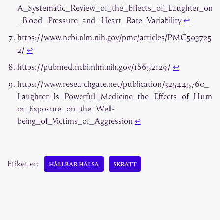
A_Systematic_Review_of_the_Effects_of_Laughter_on
_Blood_Pressure_and_Heart_Rate_Variability
↩︎
https://www.ncbi.nlm.nih.gov/pmc/articles/PMC503725
2/
↩︎
https://pubmed.ncbi.nlm.nih.gov/16652129/
↩︎
https://www.researchgate.net/publication/325445760_
Laughter_Is_Powerful_Medicine_the_Effects_of_Hum
or_Exposure_on_the_Well-
being_of_Victims_of_Aggression
↩︎
Etiketter:
HÅLLBAR HÄLSA
SKRATT