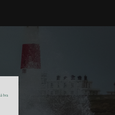
så bra