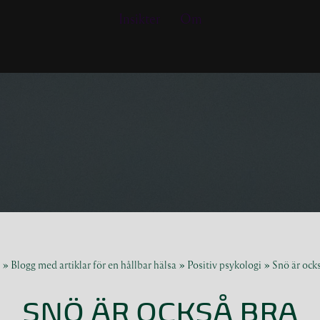
Insikter
Om
»
Blogg med artiklar för en hållbar hälsa
»
Positiv psykologi
»
Snö är ock
SNÖ ÄR OCKSÅ BRA