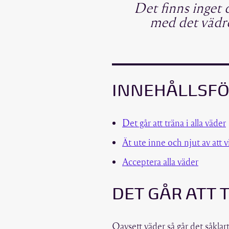
Det finns inget d
med det vädre
INNEHÅLLSF
Det går att träna i alla väder
Ät ute inne och njut av att v
Acceptera alla väder
DET GÅR ATT 
Oavsett väder så går det såklart