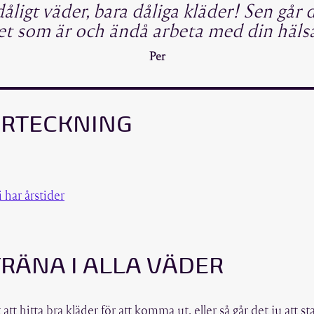
åligt väder, bara dåliga kläder! Sen går d
t som är och ändå arbeta med din hälsa 
Per
ÖRTECKNING
i har årstider
TRÄNA I ALLA VÄDER
 att hitta bra kläder för att komma ut, eller så går det ju att