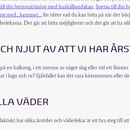
till din hemmaträning med hushållsredskap
,
Spetsa till din
äning med…hemmet…
för idéer vad du kan hitta på när det börjar
erlekarna. Det går att hitta möjligheter och det går att ha o
OCH NJUT AV ATT VI HAR ÅR
a på en balkong, i ett uterum av något slag eller vid ett fönster
t i lugn och ro? Självfallet kan det vara höststormen eller 
LLA VÄDER
aktiskt har olika årstider och väderlekar är ett bra steg till att 