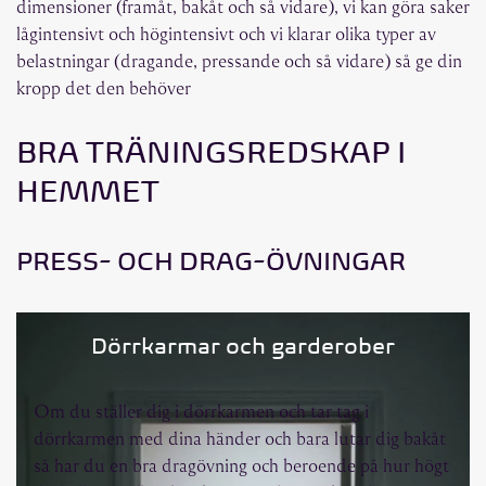
dimensioner (framåt, bakåt och så vidare), vi kan göra saker
lågintensivt och högintensivt och vi klarar olika typer av
belastningar (dragande, pressande och så vidare) så ge din
kropp det den behöver
BRA TRÄNINGSREDSKAP I
HEMMET
PRESS- OCH DRAG-ÖVNINGAR
Dörrkarmar och garderober
Om du ställer dig i dörrkarmen och tar tag i
dörrkarmen med dina händer och bara lutar dig bakåt
så har du en bra dragövning och beroende på hur högt