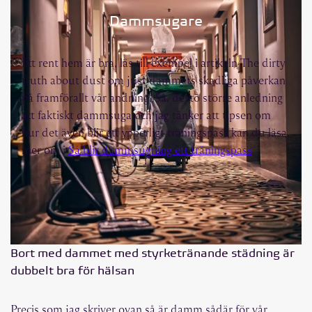
Dammsugare
Ett rent hem är bra, läs till exempel i artikeln The dirty
truth about dust om just dammets skadliga påverkan
på framförallt vår andning. Så, desto större anledning
att faktiskt dammsuga och jag tänker att tipsen om
hur det även blir ett ypperligt träningspass kan du läsa
mer om i
Så blir dammsugning ett träningspass
Bort med dammet med styrketränande städning är
dubbelt bra för hälsan
Precis som jag skriver ovan så är damm sådär för vår