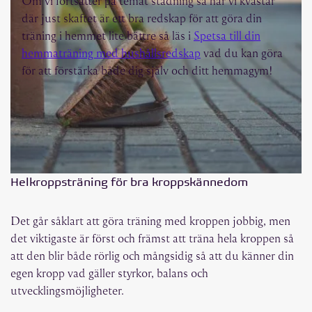
Om vi fortsätter på temat städning så har vi kvastar
där just skaftet är ett bra redskap för att göra din
träning i hemmet lite bättre så läs i
Spetsa till din
hemmaträning med hushållsredskap
vad du kan göra
för att förstärka både dig själv och ditt hemmagym!
Helkroppsträning för bra kroppskännedom
Det går såklart att göra träning med kroppen jobbig, men
det viktigaste är först och främst att träna hela kroppen så
att den blir både rörlig och mångsidig så att du känner din
egen kropp vad gäller styrkor, balans och
utvecklingsmöjligheter.