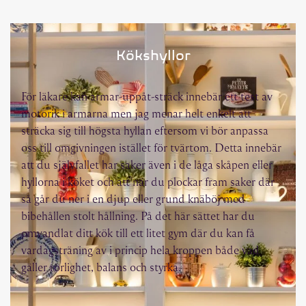
Kökshyllor
För läkare kan armar-uppåt-sträck innebär ett test av
motorik i armarna men jag menar helt enkelt att
sträcka sig till högsta hyllan eftersom vi bör anpassa
oss till omgivningen istället för tvärtom. Detta innebär
att du självfallet har saker även i de låga skåpen eller
hyllorna i köket och att när du plockar fram saker där
så går du ner i en djup eller grund knäböj med
bibehållen stolt hållning. På det här sättet har du
omvandlat ditt kök till ett litet gym där du kan få
vardagsträning av i princip hela kroppen både vad
gäller rörlighet, balans och styrka.