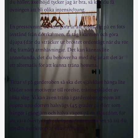
du håller, axelhöjd tycker jag är bra, så kan du få
övningen att bli olika intensiv/tung.
En pressövning du kan göra är att ställa dig på en fots
avstånd från dörrkarmen, ta tag i karmen och göra
djupa (där du sträcker ut bröstet ordentligt när du rör
dig framåt) armhävningar. Det kan kännas lite
annorlunda, det du behöver ha med dig är att det är
ett alternativ för att kunna träna hemma.
Tittar vi på garderoben så ska det självklart hänga lite
kläder som motiverar till rörelse, träningskläder av
olika slag. Vi kan även träna i garderoben genom att
öppna upp dörren halvvägs (45 grader på dörr som
hänger i gångjärn och halva vägen på en skjutdörr, för
att vara övertydlig) och öppna/stänga dörren så att du
rör din överkropp åt vänster/höger.