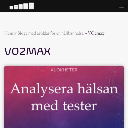
Hoppa
till
innehåll
Hem
»
Blogg med artiklar för en hållbar hälsa
»
VO2max
VO2MAX