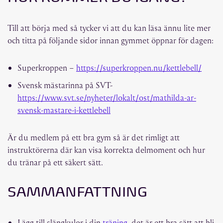
Till att börja med så tycker vi att du kan läsa ännu lite mer
och titta på följande sidor innan gymmet öppnar för dagen:
Superkroppen –
https://superkroppen.nu/kettlebell/
Svensk mästarinna på SVT-
https://www.svt.se/nyheter/lokalt/ost/mathilda-ar-
svensk-mastare-i-kettlebell
Är du medlem på ett bra gym så är det rimligt att
instruktörerna där kan visa korrekta delmoment och hur
du tränar på ett säkert sätt.
SAMMANFATTNING
Lägg till slängkulor i din
träning
, det är ett bra sätt att bli