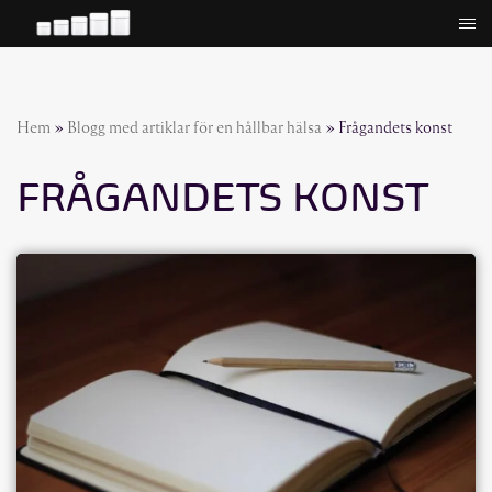
Hoppa
till
innehåll
Hem
»
Blogg med artiklar för en hållbar hälsa
»
Frågandets konst
FRÅGANDETS KONST