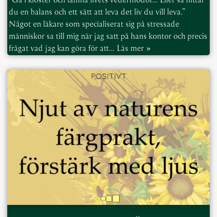
du en balans och ett sätt att leva det liv du vill leva.”
Något en läkare som specialiserat sig på stressade
människor sa till mig när jag satt på hans kontor och precis
frågat vad jag kan göra för att…
Läs mer »