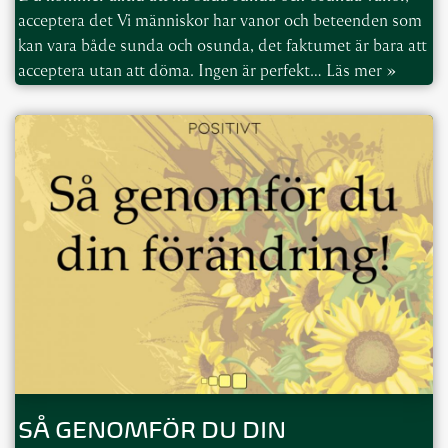
acceptera det Vi människor har vanor och beteenden som
kan vara både sunda och osunda, det faktumet är bara att
acceptera utan att döma. Ingen är perfekt…
Läs mer »
SÅ GENOMFÖR DU DIN