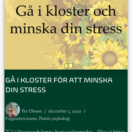
GÅ I KLOSTER FÖR ATT MINSKA
DIN STRESS
Per Olsson
december 3, 2020
Frågandets konst
,
Positiv psykologi
”Gå i kloster och lämna livets vedermödor… Eller så hittar