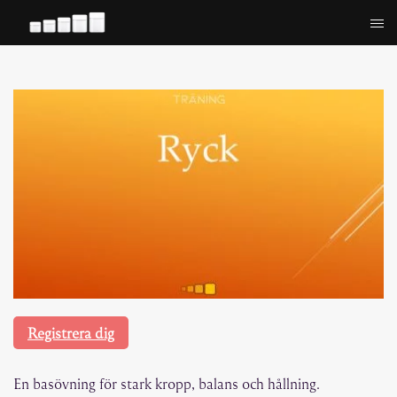
Hoppa
till
innehåll
Registrera dig
En basövning för stark kropp, balans och hållning.