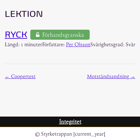
LEKTION
RYCK
Förhandsgranska
Längd: 1 minuter
Författare:
Per Olsson
Svårighetsgrad: Svår
Coopertest
Motståndsandning
Integritet
© Styrketrappan {current_year}