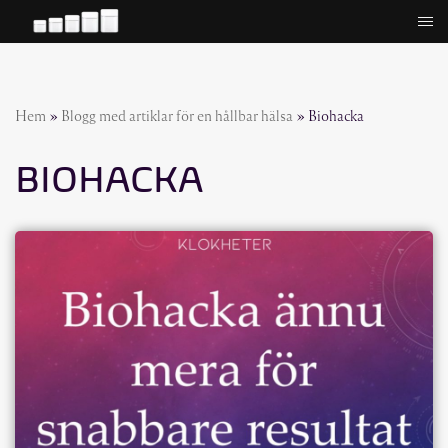
Hoppa
till
innehåll
Hem
»
Blogg med artiklar för en hållbar hälsa
»
Biohacka
BIOHACKA