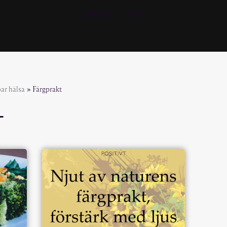
Insikter
Om
bar hälsa
»
Färgprakt
T