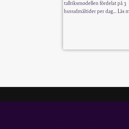
tallriksmodellen fördelat på 3
huvudmåltider per dag…
Läs 
© Styrketrappan {current_year}