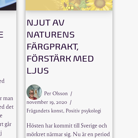
NJUT AV
E
NATURENS
FÄRGPRAKT,
FÖRSTÄRK MED
LJUS
med
Per Olsson
er man
november 19, 2020
med det
Frågandets konst
,
Positiv psykologi
e
rt går
Hösten har kommit till Sverige och
j
mörkret närmar sig. Nu är en period