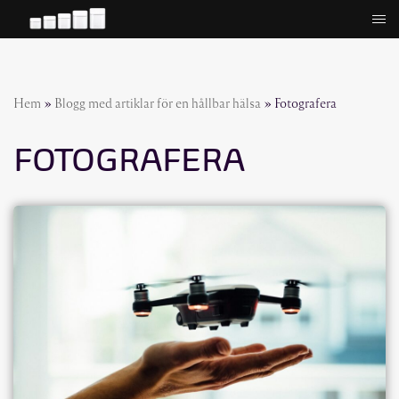
Hoppa
till
innehåll
Hem
»
Blogg med artiklar för en hållbar hälsa
»
Fotografera
FOTOGRAFERA