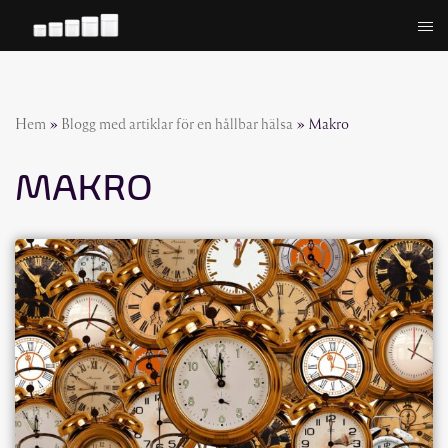
Hoppa
till
innehåll
Hem
»
Blogg med artiklar för en hållbar hälsa
»
Makro
MAKRO