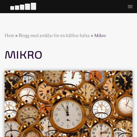
Hoppa
till
innehåll
Hem
»
Blogg med artiklar för en hållbar hälsa
»
Mikro
MIKRO