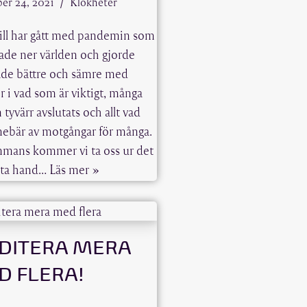
er 24, 2021
Klokheter
 till har gått med pandemin som
de ner världen och gjorde
de bättre och sämre med
er i vad som är viktigt, många
 tyvärr avslutats och allt vad
nebär av motgångar för många.
mmans kommer vi ta oss ur det
å ta hand…
Läs mer »
DITERA MERA
D FLERA!