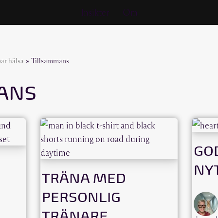
Insikter
Om
bar hälsa
»
Tillsammans
ANS
GO
NYT
TRÄNA MED
PERSONLIG
TRÄNARE