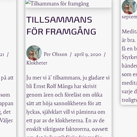
septem
TILLSAMMANS
FÖR FRAMGÅNG
Medita
är bra
få en 
021
Per Olsson
april 9, 2020
Styrke
Klokheter
händer
som en
 på att
Ju mer vi ä’ tillsammans, ju gladare vi
medita
bli Ernst Rolf Många har skrivit
varje 
t som
genom åren och föreläst om olika
trolig
trappan
sätt att höja sannolikheten för att
, det
lyckas, självklart vill vi påminna om
Väljer
ett par av de klokheterna. En av de
enskilt viktigaste faktorerna, oavsett