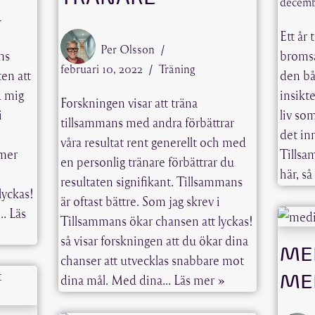
decemb
r
Ett år
Per Olsson
ns
bromsa
februari 10, 2022
Träning
en att
den bå
d mig
insikt
Forskningen visar att träna
i
liv som
tillsammans med andra förbättrar
det in
våra resultat rent generellt och med
 mer
Tillsa
en personlig tränare förbättrar du
I
här, s
resultaten signifikant. Tillsammans
lyckas!
är oftast bättre. Som jag skrev i
g…
Läs
Tillsammans ökar chansen att lyckas!
så visar forskningen att du ökar dina
ME
chanser att utvecklas snabbare mot
ME
dina mål. Med dina…
Läs mer »