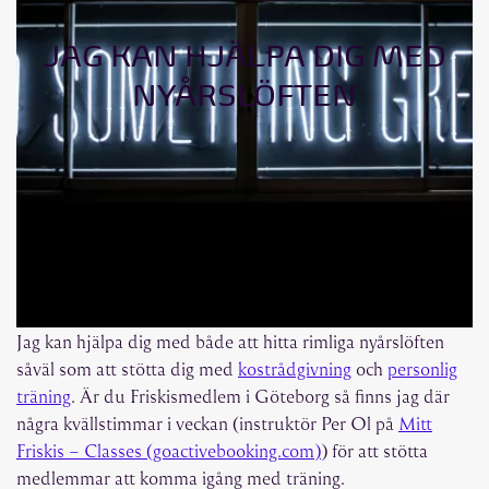
JAG KAN HJÄLPA DIG MED
NYÅRSLÖFTEN
Jag kan hjälpa dig med både att hitta rimliga nyårslöften
såväl som att stötta dig med
kostrådgivning
och
personlig
träning
. Är du Friskismedlem i Göteborg så finns jag där
några kvällstimmar i veckan (instruktör Per Ol på
Mitt
Friskis – Classes (goactivebooking.com)
) för att stötta
medlemmar att komma igång med träning.