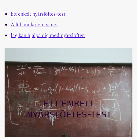
Ett enkelt nyårslöftes-test
Allt handlar om vanor
Jag kan hjälpa dig med nyårslöften
ETT ENKELT
NYÅRSLÖFTES-TEST