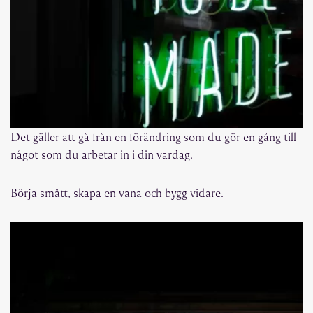
Det gäller att gå från en förändring som du gör en gång till
något som du arbetar in i din vardag.
Börja smått, skapa en vana och bygg vidare.