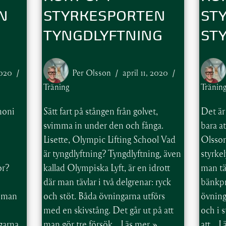
N
STYRKESPORTEN
ST
TYNGDLYFTNING
ST
2020
Per Olsson
april 11, 2020
Träning
Tränin
rmoni
Sätt fart på stången från golvet,
Det är 
svimma in under den och fånga.
bara at
Lisette, Olympic Lifting School Vad
Olsson
är tyngdlyftning? Tyngdlyftning, även
styrkel
or?
kallad Olympiska Lyft, är en idrott
man täv
där man tävlar i två delgrenar: ryck
bänkpr
r man
och stöt. Båda övningarna utförs
övning
med en skivstång. Det går ut på att
och i 
ngarna
man gör tre försök…
Läs mer »
att…
L