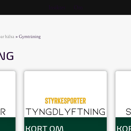
Insikter
Om
bar hälsa
»
Gymträning
NG
KORT OM
KO