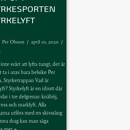
YRKESPORTEN
YRKELYFT
Per Olsson
april 10, 2020
g
inte svårt att lyfta tungt, det är
t ta i utav bara helsike Per
, Styrketrappan Vad är
yft? Styrkelyft är en idrott där
lar i tre delgrenar: knäböj,
ess och marklyft. Alla
arna utförs med en skivstång
stora drag kan man säga
äs mer »