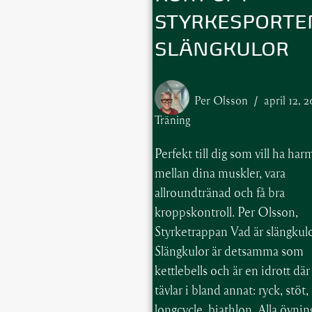
STYRKESPORTE
SLÄNGKULOR
Per Olsson
april 12, 
Träning
Perfekt till dig som vill ha ha
mellan dina muskler, vara
allroundtränad och få bra
kroppskontroll. Per Olsson,
Styrketrappan Vad är slängkul
Slängkulor är detsamma som
kettlebells och är en idrott dä
tävlar i bland annat: ryck, stöt,
longcycle, biathlon. Alla övni